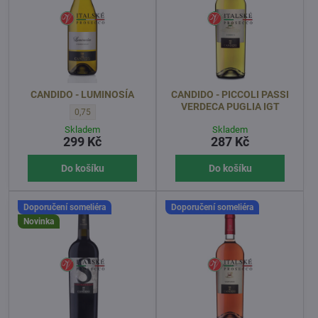
CANDIDO - LUMINOSÍA
CANDIDO - PICCOLI PASSI
VERDECA PUGLIA IGT
CANDIDO - LUMINOSÍA - OBJEM l:
0,75
Skladem
Skladem
299 Kč
287 Kč
Do košíku
Do košíku
Doporučení someliéra
Doporučení someliéra
Novinka