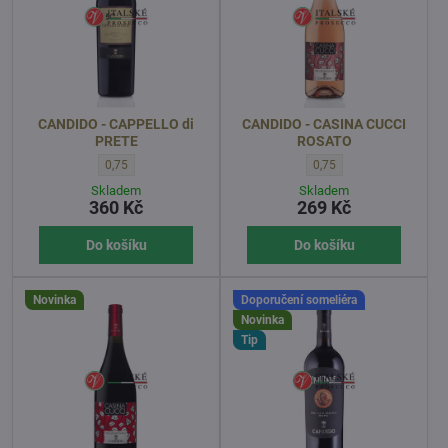
CANDIDO - CAPPELLO di
CANDIDO - CASINA CUCCI
PRETE
ROSATO
CANDIDO - CAPPELLO di PRETE - OBJEM l:
CANDIDO - CASINA CUCCI
0,75
0,75
Skladem
Skladem
360 Kč
269 Kč
Do košíku
Do košíku
Novinka
Doporučení someliéra
Novinka
Tip