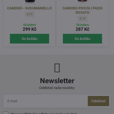
CANDIDO - SUSUMANIELLO
CANDIDO PICCOLI PASSI
ROSATO
CANDIDO - SUSUMANIELLO - OBJEM l:
0,75
CANDIDO PICCOLI PASSI 
0,75
Skladem
Skladem
299 Kč
287 Kč
Do košíku
Do košíku
Newsletter
Odebírat naše novinky:
Odebírat