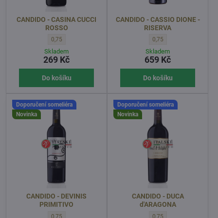
CANDIDO - CASINA CUCCI
CANDIDO - CASSIO DIONE -
ROSSO
RISERVA
CANDIDO - CASINA CUCCI ROSSO - OBJEM l:
CANDIDO - CASSIO DIONE 
0,75
0,75
Skladem
Skladem
269 Kč
659 Kč
Do košíku
Do košíku
Doporučení someliéra
Doporučení someliéra
Novinka
Novinka
CANDIDO - DEVINIS
CANDIDO - DUCA
PRIMITIVO
d'ARAGONA
CANDIDO - DEVINIS PRIMITIVO - OBJEM l:
CANDIDO - DUCA d'ARAGO
0,75
0,75