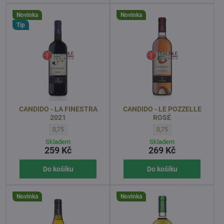
Novinka
Novinka
Tip
CANDIDO - LA FINESTRA
CANDIDO - LE POZZELLE
2021
ROSÉ
CANDIDO - LA FINESTRA 2021 - OBJEM l:
CANDIDO - LE POZZELLE 
0,75
0,75
Skladem
Skladem
259 Kč
269 Kč
Do košíku
Do košíku
Novinka
Novinka