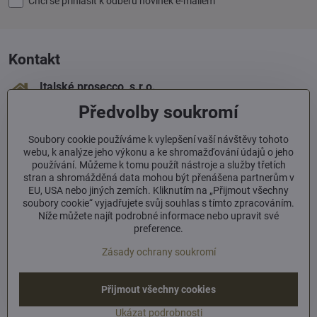
Chci se přihlásit k odběru novinek e-mailem
Kontakt
Italské prosecco, s​.r​.o​.
Sámova 1
Předvolby soukromí
100 00 Praha 10
+420 603 293 060
Soubory cookie používáme k vylepšení vaší návštěvy tohoto
webu, k analýze jeho výkonu a ke shromažďování údajů o jeho
používání. Můžeme k tomu použít nástroje a služby třetích
info​@italskeprosecco​.cz
stran a shromážděná data mohou být přenášena partnerům v
EU, USA nebo jiných zemích. Kliknutím na „Přijmout všechny
soubory cookie“ vyjadřujete svůj souhlas s tímto zpracováním.
Informace
Níže můžete najít podrobné informace nebo upravit své
preference.
Zásady ochrany soukromí
Facebook
Přijmout všechny cookies
©
2026
Copyright
Předvolby soukromí
Zásady ochrany soukromí
Ukázat podrobnosti