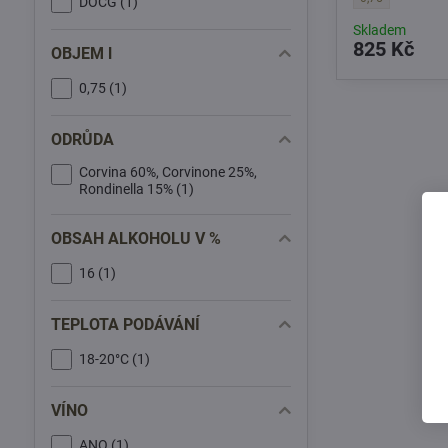
DOCG (1)
Skladem
825 Kč
OBJEM l
0,75 (1)
ODRŮDA
Corvina 60%, Corvinone 25%,
Rondinella 15% (1)
OBSAH ALKOHOLU V %
16 (1)
TEPLOTA PODÁVÁNÍ
18-20°C (1)
VÍNO
ANO (1)