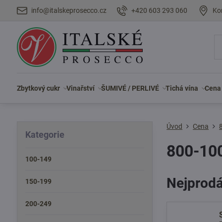
info@italskeprosecco.cz
+420 603 293 060
Ko
Zbytkový cukr
Vinařství
ŠUMIVÉ / PERLIVÉ
Tichá vína
Cena
Úvod
Cena
Kategorie
800-10
100-149
Nejprodá
150-199
200-249