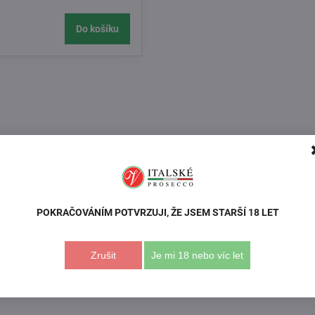
Do košíku
POKRAČOVÁNÍM POTVRZUJI, ŽE JSEM STARŠÍ 18 LET
Zrušit
Je mi 18 nebo víc let