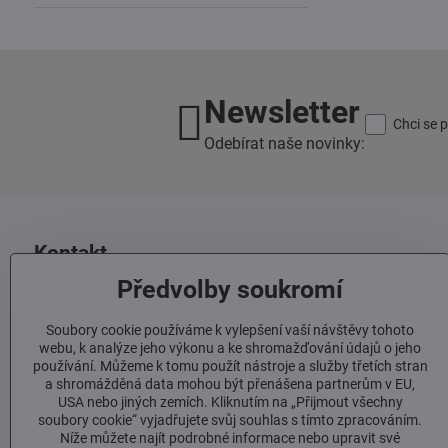
Newsletter
Chci se 
Odebírat naše novinky:
Kontakt
Předvolby soukromí
Italské prosecco, s​.r​.o​.
Sámova 1
Soubory cookie používáme k vylepšení vaší návštěvy tohoto
100 00 Praha 10
webu, k analýze jeho výkonu a ke shromažďování údajů o jeho
používání. Můžeme k tomu použít nástroje a služby třetích stran
+420 603 293 060
a shromážděná data mohou být přenášena partnerům v EU,
USA nebo jiných zemích. Kliknutím na „Přijmout všechny
soubory cookie“ vyjadřujete svůj souhlas s tímto zpracováním.
info​@italskeprosecco​.cz
Níže můžete najít podrobné informace nebo upravit své