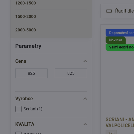
1200-1500
Řadit dle
1500-2000
2000-5000
Doporučení som
Novinka
Parametry
Velmi dobré ho
Cena
Od:
Do:
Výrobce
Scriani (1)
SCRIANI - 
KVALITA
VALPOLICEL
SCRIANI - AMAR
0,75