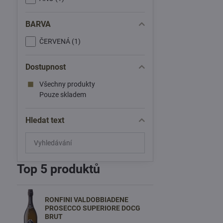
BARVA
ČERVENÁ (1)
Dostupnost
Všechny produkty
Pouze skladem
Hledat text
Prohledat
výsledky
filtru
Top 5 produktů
fulltextem
RONFINI VALDOBBIADENE
PROSECCO SUPERIORE DOCG
BRUT