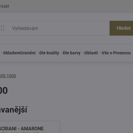
ntakt
Hledat
Skladem
Ocenění
Dle kvality
Dle barvy
Oblasti
Vše o Proseccu
800-1000
00
vanější
SCRIANI - AMARONE