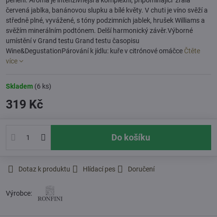
perlení. Aroma je intenzivnější a komplexní, připomínající zralá
červená jablka, banánovou slupku a bílé květy. V chuti je víno svěží a
středně plné, vyvážené, s tóny podzimních jablek, hrušek Williams a
svěžím minerálním podtónem. Delší harmonický závěr.Výborné
umístění v Grand testu Grand testu časopisu
Wine&DegustationPárování k jídlu: kuře v citrónové omáčce
Čtěte
více
Skladem
(
6
ks)
319 Kč
Do košíku
Dotaz k produktu
Hlídací pes
Doručení
Výrobce: