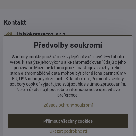
Kontakt
Italské prosecco, s​.r​.o​.
Sámova 1
Předvolby soukromí
100 00 Praha 10
+420 603 293 060
Soubory cookie používáme k vylepšení vaší návštěvy tohoto
webu, k analýze jeho výkonu a ke shromažďování údajů o jeho
používání. Můžeme k tomu použít nástroje a služby třetích
info​@italskeprosecco​.cz
stran a shromážděná data mohou být přenášena partnerům v
EU, USA nebo jiných zemích. Kliknutím na „Přijmout všechny
soubory cookie“ vyjadřujete svůj souhlas s tímto zpracováním.
Informace
Níže můžete najít podrobné informace nebo upravit své
preference.
Zásady ochrany soukromí
Facebook
Přijmout všechny cookies
©
2026
Copyright
Předvolby soukromí
Zásady ochrany soukromí
Ukázat podrobnosti
Vytvořeno systémem:
ByznysWeb.cz