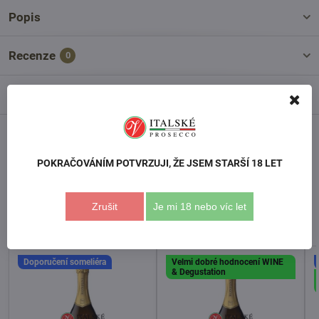
Popis
Recenze
0
Diskuse
0
Facebook
Twitter
Bluesky
Pinterest
Reddit
LinkedIn
WhatsApp
E-
mail
POKRAČOVÁNÍM POTVRZUJI, ŽE JSEM STARŠÍ 18 LET
Předchozí produkt
Následující produkt
Zrušit
Je mi 18 nebo víc let
Podobné produkty
Doporučení someliéra
Velmi dobré hodnocení WINE
& Degustation