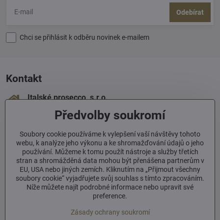
Odebírat
Chci se přihlásit k odběru novinek e-mailem
Kontakt
Italské prosecco, s​.r​.o​.
Sámova 1
Předvolby soukromí
100 00 Praha 10
+420 603 293 060
Soubory cookie používáme k vylepšení vaší návštěvy tohoto
webu, k analýze jeho výkonu a ke shromažďování údajů o jeho
používání. Můžeme k tomu použít nástroje a služby třetích
info​@italskeprosecco​.cz
stran a shromážděná data mohou být přenášena partnerům v
EU, USA nebo jiných zemích. Kliknutím na „Přijmout všechny
soubory cookie“ vyjadřujete svůj souhlas s tímto zpracováním.
Informace
Níže můžete najít podrobné informace nebo upravit své
preference.
Zásady ochrany soukromí