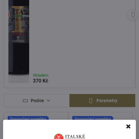
Skladem
370 Kč
Pozice
Parametry
Doporučení someliéra
Doporučení someliéra
Novinka
Novinka