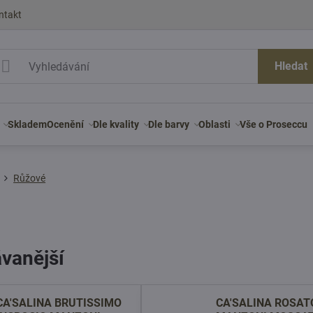
ntakt
Hledat
Skladem
Ocenění
Dle kvality
Dle barvy
Oblasti
Vše o Proseccu
Růžové
vanější
CA'SALINA BRUTISSIMO
CA'SALINA ROSAT