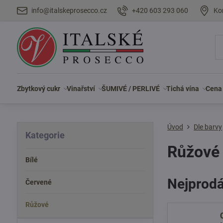
info@italskeprosecco.cz
+420 603 293 060
Ko
Zbytkový cukr
Vinařství
ŠUMIVÉ / PERLIVÉ
Tichá vína
Cena
Úvod
Dle barvy
Kategorie
Růžové
Bílé
Nejprodá
Červené
Růžové