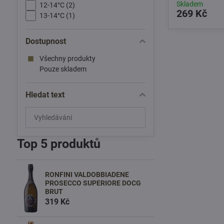
Skladem
12-14°C (2)
269 Kč
13-14°C (1)
Dostupnost
Všechny produkty
Pouze skladem
Hledat text
Prohledat
výsledky
filtru
Top 5 produktů
fulltextem
RONFINI VALDOBBIADENE
PROSECCO SUPERIORE DOCG
BRUT
319 Kč