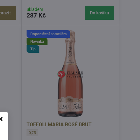
Skladem
brazit
Do košíku
287 Kč
Doporučení someliéra
Novinka
Tip
TOFFOLI MARIA ROSÉ BRUT
TOFFOLI MARIA ROSÉ BRUT - OBJEM l:
0,75