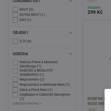
CUKERNATOST
Skladem
BRUT (2)
299 Kč
EXTRA BRUT (1)
DRY (1)
OBJEM l
0,75 (8)
ODRŮDA
Raboso Piave a Moscato
d'Amburgo (1)
RABOSO a MOSCATO
d’AMBURGO (1)
Negroamaro (2)
Negroamaro a Malvasia Nera (1)
Glera a Pinot Nero (1)
Gaglioppo a Cabernet Sauvignon
RONFINI PR
(1)
zobrazit všechny
ROSÉ MILLE
RONFINI PROSEC
0,75