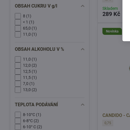
OBSAH CUKRU V g/l
Skladem
289 Kč
8 (1)
< 1 (1)
65,0 (1)
Novinka
11,0 (1)
OBSAH ALKOHOLU V %
11,0 (1)
12,0 (2)
12,5 (1)
11,5 (1)
7,0 (1)
13,0 (2)
TEPLOTA PODÁVÁNÍ
8-10°C (1)
CANDIDO - 
6-8°C (2)
CANDIDO - CASI
0,75
6-10° C (2)