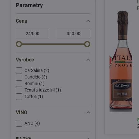
Parametry
Cena
Od:
Do:
Výrobce
Ca´Salina (2)
Candido (3)
Ronfini (1)
Tenuta Iuzzolini (1)
Toffoli (1)
VÍNO
ANO (4)