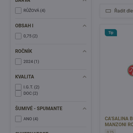
BARVA
RŮŽOVÁ (4)
Řadit dle
OBSAH l
Tip
0,75 (2)
ROČNÍK
2024 (1)
KVALITA
I.G.T. (2)
DOC (2)
ŠUMIVÉ - SPUMANTE
CA'SALINA 
ANO (4)
MANZONI R
CA'SALINA BRUT
0,75