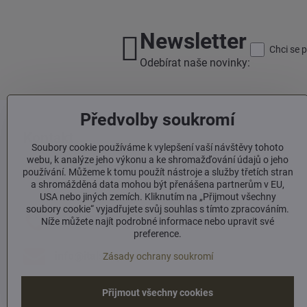
Newsletter
Chci se 
Odebírat naše novinky:
Předvolby soukromí
Kontakt
Soubory cookie používáme k vylepšení vaší návštěvy tohoto
webu, k analýze jeho výkonu a ke shromažďování údajů o jeho
Italské prosecco, s​.r​.o​.
používání. Můžeme k tomu použít nástroje a služby třetích stran
Sámova 1
a shromážděná data mohou být přenášena partnerům v EU,
100 00 Praha 10
USA nebo jiných zemích. Kliknutím na „Přijmout všechny
soubory cookie“ vyjadřujete svůj souhlas s tímto zpracováním.
Níže můžete najít podrobné informace nebo upravit své
+420 603 293 060
preference.
info​@italskeprosecco​.cz
Zásady ochrany soukromí
Přijmout všechny cookies