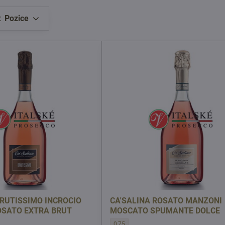
:
Pozice
BRUTISSIMO INCROCIO
CA'SALINA ROSATO MANZONI
OSATO EXTRA BRUT
MOSCATO SPUMANTE DOLCE
ISSIMO INCROCIO MANZONI ROSATO EXTRA BRUT - OBJEM l:
CA'SALINA ROSATO MANZONI MOSCATO 
0,75