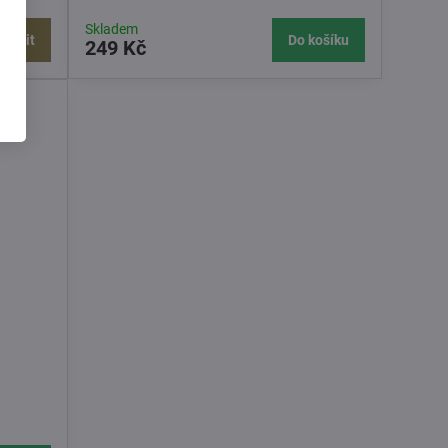
Skladem
brazit
Do košíku
249 Kč