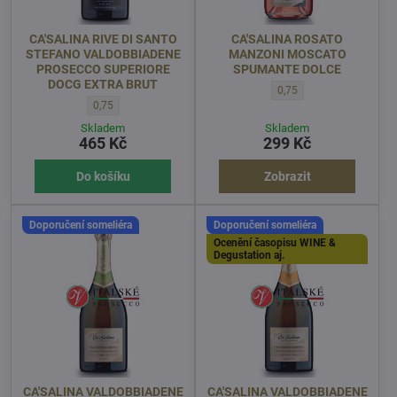
CA'SALINA RIVE DI SANTO
CA'SALINA ROSATO
STEFANO VALDOBBIADENE
MANZONI MOSCATO
PROSECCO SUPERIORE
SPUMANTE DOLCE
DOCG EXTRA BRUT
CA'SALINA ROSATO MAN
0,75
CA'SALINA RIVE DI SANTO STEFANO VALDOBBIADENE PROSECC
0,75
Skladem
Skladem
465 Kč
299 Kč
Do košíku
Zobrazit
Doporučení someliéra
Doporučení someliéra
Ocenění časopisu WINE &
Degustation aj.
CA'SALINA VALDOBBIADENE
CA'SALINA VALDOBBIADENE