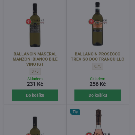
BALLANCIN MASERAL
BALLANCIN PROSECCO
MANZONI BIANCO BÍLÉ
TREVISO DOC TRANQUILLO
VÍNO IGT
BALLANCIN PROSECCO TR
0,75
BALLANCIN MASERAL MANZONI BIANCO BÍLÉ VÍNO IGT - OBJEM
0,75
Skladem
Skladem
231 Kč
256 Kč
Do košíku
Do košíku
Tip