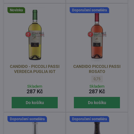
Novinka
Doporučení someliéra
CANDIDO - PICCOLI PASSI
CANDIDO PICCOLI PASSI
VERDECA PUGLIA IGT
ROSATO
CANDIDO PICCOLI PASSI 
0,75
Skladem
Skladem
287 Kč
287 Kč
Do košíku
Do košíku
Doporučení someliéra
Doporučení someliéra