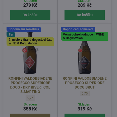
Skladem
Skladem
279 Kč
289 Kč
Do košíku
Do košíku
Doporučení someliéra
Doporučení someliéra
Tip
Velmi dobré hodnocení WINE
& Degustation
2. místo v Grand degustaci čas.
WINE & Degustation
RONFINI VALDOBBIADENE
RONFINI VALDOBBIADENE
PROSECCO SUPERIORE
PROSECCO SUPERIORE
DOCG - DRY RIVE di COL
DOCG BRUT
S.MARTINO
RONFINI VALDOBBIADENE
0,75
RONFINI VALDOBBIADENE PROSECCO SUPERIORE DOCG - DRY RIV
0,75
Skladem
Skladem
355 Kč
319 Kč