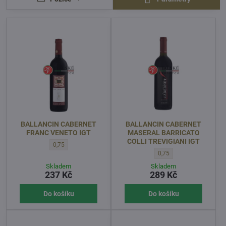
BALLANCIN CABERNET
BALLANCIN CABERNET
FRANC VENETO IGT
MASERAL BARRICATO
COLLI TREVIGIANI IGT
BALLANCIN CABERNET FRANC VENETO IGT - OBJEM l:
0,75
BALLANCIN CABERNET MA
0,75
Skladem
Skladem
237 Kč
289 Kč
Do košíku
Do košíku