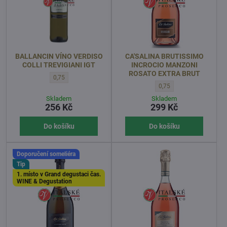
BALLANCIN VÍNO VERDISO
CA'SALINA BRUTISSIMO
COLLI TREVIGIANI IGT
INCROCIO MANZONI
ROSATO EXTRA BRUT
BALLANCIN VÍNO VERDISO COLLI TREVIGIANI IGT - OBJEM l:
0,75
CA'SALINA BRUTISSIMO 
0,75
Skladem
Skladem
256 Kč
299 Kč
Do košíku
Do košíku
Doporučení someliéra
Tip
1. místo v Grand degustaci čas.
WINE & Degustation