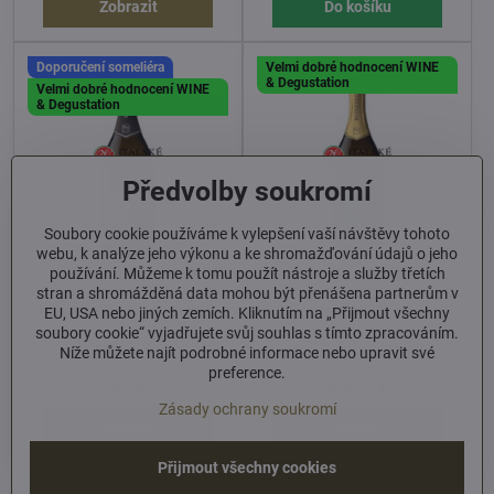
Zobrazit
Do košíku
Doporučení someliéra
Velmi dobré hodnocení WINE
& Degustation
Velmi dobré hodnocení WINE
& Degustation
Předvolby soukromí
Soubory cookie používáme k vylepšení vaší návštěvy tohoto
webu, k analýze jeho výkonu a ke shromažďování údajů o jeho
používání. Můžeme k tomu použít nástroje a služby třetích
RONFINI VALDOBBIADENE
RONFINI VALDOBBIADENE
stran a shromážděná data mohou být přenášena partnerům v
PROSECCO SUPERIORE
PROSECCO SUPERIORE
DOCG EXTRA BRUT CUVÉE 5
DOCG EXTRA DRY
EU, USA nebo jiných zemích. Kliknutím na „Přijmout všechny
soubory cookie“ vyjadřujete svůj souhlas s tímto zpracováním.
RONFINI VALDOBBIADENE PROSECCO SUPERIORE DOCG EXTRA B
RONFINI VALDOBBIADENE
0,75
0,75
Níže můžete najít podrobné informace nebo upravit své
Skladem
Skladem
preference.
329 Kč
od 319 Kč
Zásady ochrany soukromí
Zobrazit
Zobrazit
Přijmout všechny cookies
Doporučení someliéra
Doporučení someliéra