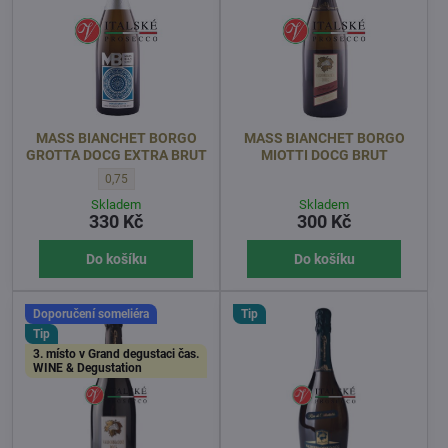
MASS BIANCHET BORGO
MASS BIANCHET BORGO
GROTTA DOCG EXTRA BRUT
MIOTTI DOCG BRUT
MASS BIANCHET BORGO GROTTA DOCG EXTRA BRUT - OBJEM l
0,75
Skladem
Skladem
330 Kč
300 Kč
Do košíku
Do košíku
Doporučení someliéra
Tip
Tip
3. místo v Grand degustaci čas.
WINE & Degustation