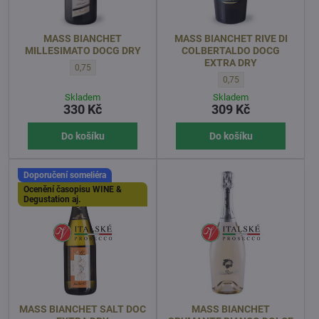
MASS BIANCHET
MASS BIANCHET RIVE DI
MILLESIMATO DOCG DRY
COLBERTALDO DOCG
EXTRA DRY
MASS BIANCHET MILLESIMATO DOCG DRY - OBJEM l:
0,75
MASS BIANCHET RIVE DI
0,75
Skladem
Skladem
330 Kč
309 Kč
Do košíku
Do košíku
Doporučení someliéra
Ocenění časopisu WINE &
Degustation aj.
MASS BIANCHET SALT DOC
MASS BIANCHET