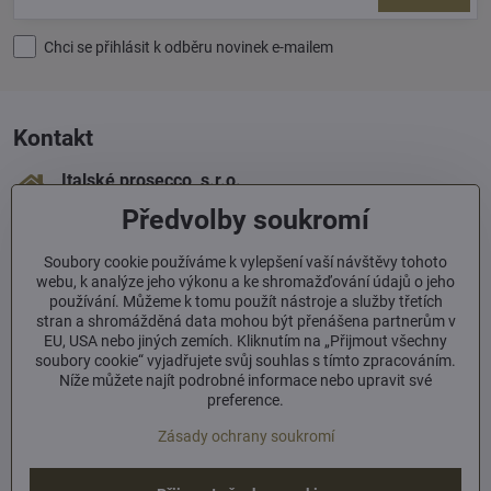
Chci se přihlásit k odběru novinek e-mailem
Kontakt
Italské prosecco, s​.r​.o​.
Sámova 1
Předvolby soukromí
100 00 Praha 10
+420 603 293 060
Soubory cookie používáme k vylepšení vaší návštěvy tohoto
webu, k analýze jeho výkonu a ke shromažďování údajů o jeho
používání. Můžeme k tomu použít nástroje a služby třetích
info​@italskeprosecco​.cz
stran a shromážděná data mohou být přenášena partnerům v
EU, USA nebo jiných zemích. Kliknutím na „Přijmout všechny
soubory cookie“ vyjadřujete svůj souhlas s tímto zpracováním.
Informace
Níže můžete najít podrobné informace nebo upravit své
preference.
Zásady ochrany soukromí
Facebook