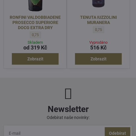
RONFINI VALDOBBIADENE
TENUTA IUZZOLINI
PROSECCO SUPERIORE
MURANERA
DOCG EXTRA DRY
TENUTA IUZZOLINI MURA
0,75
RONFINI VALDOBBIADENE PROSECCO SUPERIORE DOCG EXTRA D
0,75
Skladem
Vyprodáno
od 319 Kč
516 Kč
Zobrazit
Zobrazit
Newsletter
Odebírat naše novinky:
Odebírat