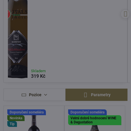
Skladem
319 Kč
Pozice
Parametry
Doporučení someliéra
Doporučení someliéra
Novinka
Velmi dobré hodnocení WINE
& Degustation
Tip