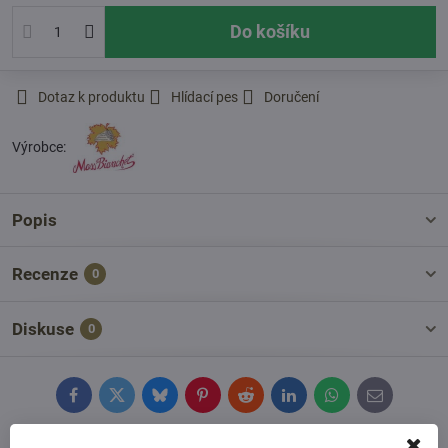
Do košíku
Dotaz k produktu
Hlídací pes
Doručení
Výrobce:
Popis
Recenze
0
Diskuse
0
Facebook
Twitter
Bluesky
Pinterest
Reddit
LinkedIn
WhatsApp
E-
mail