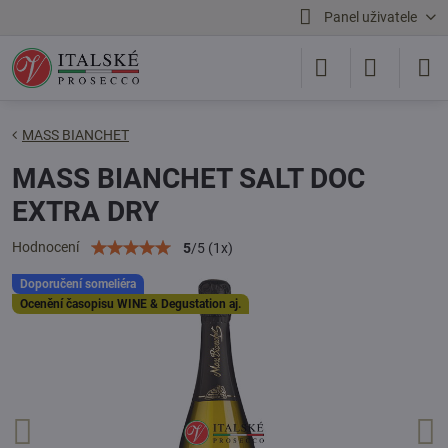
Panel uživatele
MASS BIANCHET
MASS BIANCHET SALT DOC
EXTRA DRY
Hodnocení
5
/
5
(
1
x)
Doporučení someliéra
Ocenění časopisu WINE & Degustation aj.