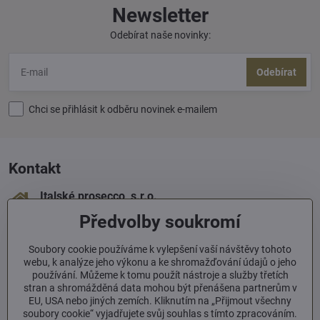
Newsletter
Odebírat naše novinky:
Odebírat
Chci se přihlásit k odběru novinek e-mailem
Kontakt
Italské prosecco, s​.r​.o​.
Sámova 1
Předvolby soukromí
100 00 Praha 10
+420 603 293 060
Soubory cookie používáme k vylepšení vaší návštěvy tohoto
webu, k analýze jeho výkonu a ke shromažďování údajů o jeho
používání. Můžeme k tomu použít nástroje a služby třetích
info​@italskeprosecco​.cz
stran a shromážděná data mohou být přenášena partnerům v
EU, USA nebo jiných zemích. Kliknutím na „Přijmout všechny
soubory cookie“ vyjadřujete svůj souhlas s tímto zpracováním.