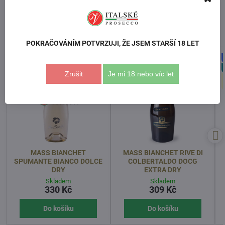
Předchozí produkt
Následující produkt
Podobné produkty
POKRAČOVÁNÍM POTVRZUJI, ŽE JSEM STARŠÍ 18 LET
Tip
Zrušit
Je mi 18 nebo víc let
MASS BIANCHET
MASS BIANCHET RIVE DI
SPUMANTE BIANCO DOLCE
COLBERTALDO DOCG
DRY
EXTRA DRY
Skladem
Skladem
330 Kč
309 Kč
Do košíku
Do košíku