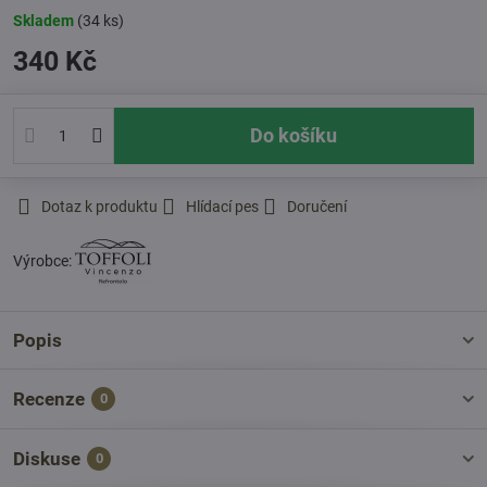
Skladem
(
34
ks)
340 Kč
Do košíku
Dotaz k produktu
Hlídací pes
Doručení
Výrobce:
Popis
Recenze
0
Diskuse
0