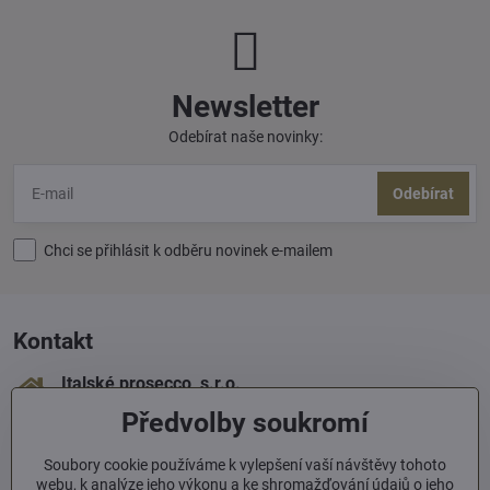
Newsletter
Odebírat naše novinky:
Odebírat
Chci se přihlásit k odběru novinek e-mailem
Kontakt
Italské prosecco, s​.r​.o​.
Sámova 1
Předvolby soukromí
100 00 Praha 10
+420 603 293 060
Soubory cookie používáme k vylepšení vaší návštěvy tohoto
webu, k analýze jeho výkonu a ke shromažďování údajů o jeho