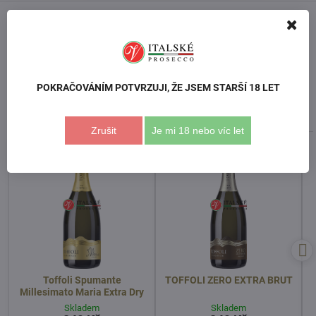
Facebook
Twitter
Bluesky
Pinterest
Reddit
LinkedIn
WhatsApp
E-
mail
Předchozí produkt
Následující produkt
POKRAČOVÁNÍM POTVRZUJI, ŽE JSEM STARŠÍ 18 LET
Podobné produkty
Zrušit
Je mi 18 nebo víc let
Doporučení someliéra
Tip
Toffoli Spumante
TOFFOLI ZERO EXTRA BRUT
Millesimato Maria Extra Dry
Skladem
Skladem