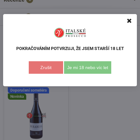
Diskuse
0
Facebook
Twitter
Bluesky
Pinterest
Reddit
LinkedIn
WhatsApp
E-
mail
POKRAČOVÁNÍM POTVRZUJI, ŽE JSEM STARŠÍ 18 LET
Následující produkt
Zrušit
Je mi 18 nebo víc let
Podobné produkty
Doporučení someliéra
Novinka