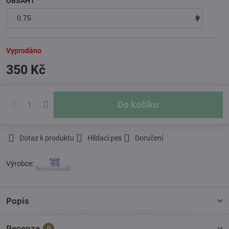
OBSAH l
Vyprodáno
350 Kč
Do košíku
Dotaz k produktu
Hlídací pes
Doručení
Výrobce:
Popis
Recenze
0