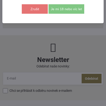
Zrušit
Je mi 18 nebo víc let
*
(Povinné)
Odeslat
Newsletter
Odebírat naše novinky:
Odebírat
Chci se přihlásit k odběru novinek e-mailem