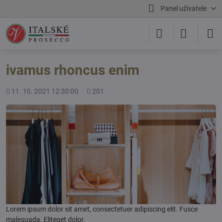
Panel uživatele
ivamus rhoncus enim
Přidáno
Počet
11. 10. 2021 12:30:00
201
shlédnutí
Lorem ipsum dolor sit amet, consectetuer adipiscing elit. Fusce
malesuada. Eliteget dolor.