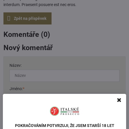
interdum. Praesent posuere est nec eros.
Zpět na příspěvek
Komentáře (0)
Nový komentář
Název:
Jméno:
*
Komentář:
*
POKRAČOVÁNÍM POTVRZUJI, ŽE JSEM STARŠÍ 18 LET