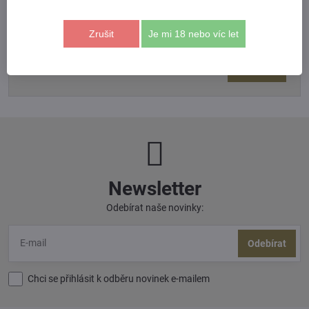
Zrušit
Je mi 18 nebo víc let
*
(Povinné)
Odeslat
Newsletter
Odebírat naše novinky:
Odebírat
Chci se přihlásit k odběru novinek e-mailem