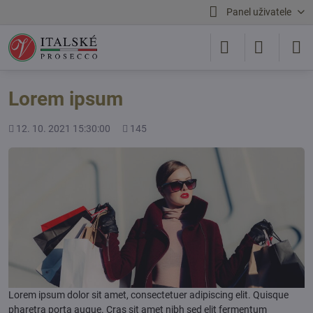
Panel uživatele
Lorem ipsum
Přidáno
Počet
12. 10. 2021 15:30:00
145
shlédnutí
Lorem ipsum dolor sit amet, consectetuer adipiscing elit. Quisque
pharetra porta augue. Cras sit amet nibh sed elit fermentum