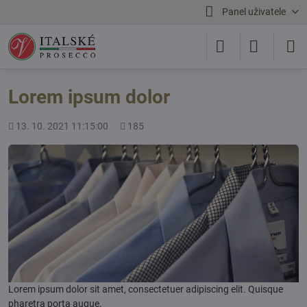
Panel uživatele
Lorem ipsum dolor
Přidáno
Počet
13. 10. 2021 11:15:00
185
shlédnutí
Lorem ipsum dolor sit amet, consectetuer adipiscing elit. Quisque
pharetra porta augue.