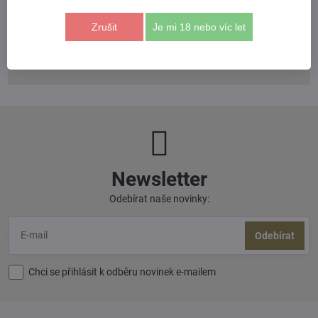
Zrušit
Je mi 18 nebo víc let
*
(Povinné)
Odeslat
Newsletter
Odebírat naše novinky:
Odebírat
Chci se přihlásit k odběru novinek e-mailem